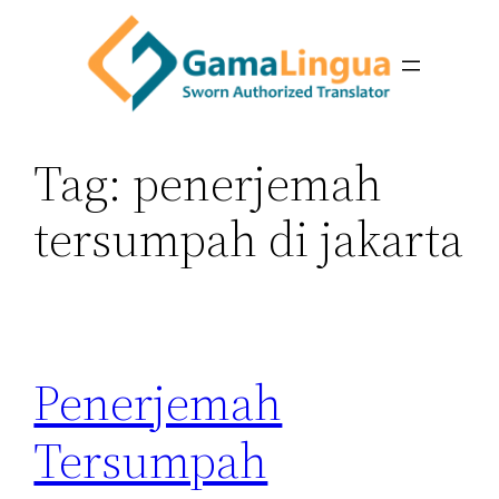
Skip
to
content
Tag:
penerjemah
tersumpah di jakarta
Penerjemah
Tersumpah