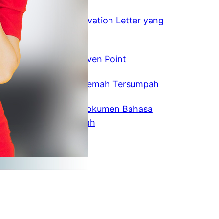
August 5, 2026
Tips Membuat Motivation Letter yang
Menarik
July 22, 2026
Memahami Break Even Point
February 14, 2025
Vendor Jasa Penerjemah Tersumpah
January 22, 2025
Jasa Penerjemah Dokumen Bahasa
Mandarin Tersumpah
December 9, 2024