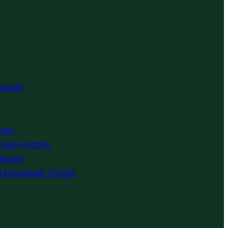
umpah
emah
hasa Inggris
Resmi
Tersumpah Online