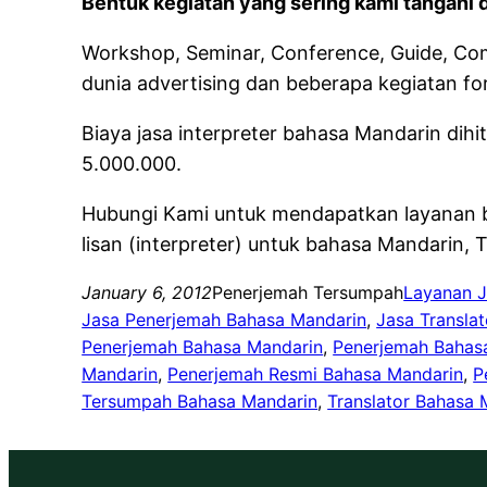
Bentuk kegiatan yang sering kami tangani d
Workshop, Seminar, Conference, Guide, Com
dunia advertising dan beberapa kegiatan f
Biaya jasa interpreter bahasa Mandarin dihi
5.000.000.
Hubungi Kami untuk mendapatkan layanan
lisan (interpreter) untuk bahasa Mandarin,
January 6, 2012
Penerjemah Tersumpah
Layanan J
Jasa Penerjemah Bahasa Mandarin
, 
Jasa Transla
Penerjemah Bahasa Mandarin
, 
Penerjemah Bahasa
Mandarin
, 
Penerjemah Resmi Bahasa Mandarin
, 
P
Tersumpah Bahasa Mandarin
, 
Translator Bahasa 