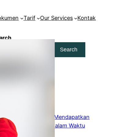
Dokumen
Tarif
Our Services
Kontak
arch
Search
dia Kami
Instagram
tikel Terbaru
10 Strategi Ampuh Mendapatkan
Skor IELTS Tinggi dalam Waktu
Singkat