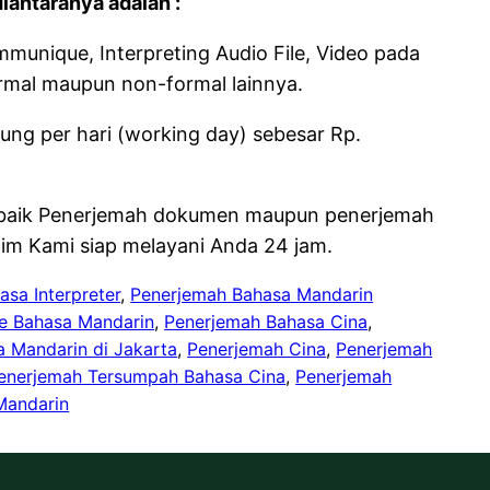
iantaranya adalah :
munique, Interpreting Audio File, Video pada
ormal maupun non-formal lainnya.
tung per hari (working day) sebesar Rp.
 baik Penerjemah dokumen maupun penerjemah
 Tim Kami siap melayani Anda 24 jam.
asa Interpreter
, 
Penerjemah Bahasa Mandarin
te Bahasa Mandarin
, 
Penerjemah Bahasa Cina
, 
 Mandarin di Jakarta
, 
Penerjemah Cina
, 
Penerjemah
enerjemah Tersumpah Bahasa Cina
, 
Penerjemah
Mandarin