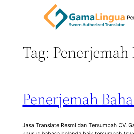
Skip
to
Pe
content
Tag:
Penerjemah 
Penerjemah Baha
Jasa Translate Resmi dan Tersumpah CV. G
khusus bahasa belanda baik tersumpah (s