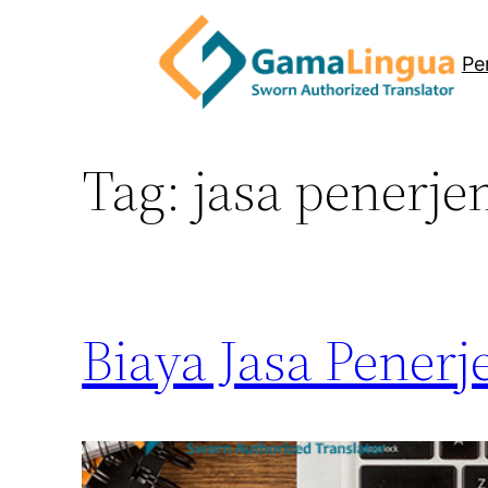
Skip
to
Pe
content
Tag:
jasa penerj
Biaya Jasa Pene