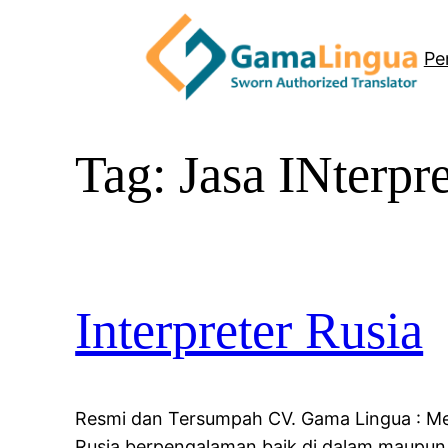
Skip
to
Pe
content
Tag:
Jasa INterpr
Interpreter Rusia
Resmi dan Tersumpah CV. Gama Lingua : Me
Rusia berpengalaman baik di dalam maupun 