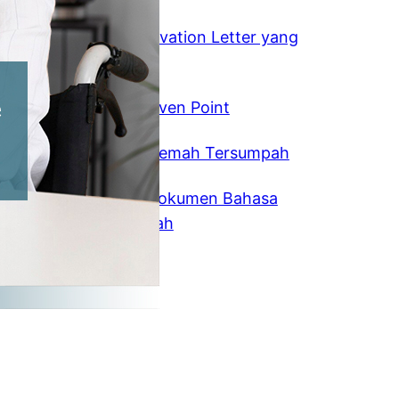
August 5, 2026
Tips Membuat Motivation Letter yang
Menarik
July 22, 2026
Memahami Break Even Point
February 14, 2025
Vendor Jasa Penerjemah Tersumpah
January 22, 2025
Jasa Penerjemah Dokumen Bahasa
Mandarin Tersumpah
December 9, 2024