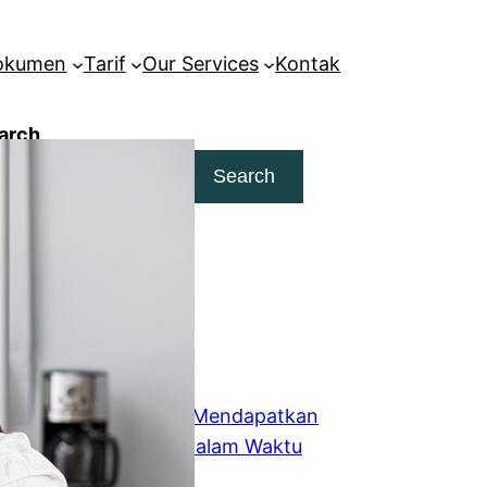
Dokumen
Tarif
Our Services
Kontak
arch
Search
dia Kami
Instagram
tikel Terbaru
10 Strategi Ampuh Mendapatkan
Skor IELTS Tinggi dalam Waktu
Singkat